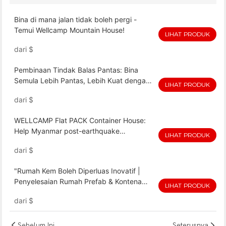
Bina di mana jalan tidak boleh pergi -
Temui Wellcamp Mountain House!
LIHAT PRODUK
dari
$
Pembinaan Tindak Balas Pantas: Bina
Semula Lebih Pantas, Lebih Kuat dengan
LIHAT PRODUK
WELLCAMP！
dari
$
WELLCAMP Flat PACK Container House:
Help Myanmar post-earthquake
LIHAT PRODUK
resettlement, quickly build a safe home !
dari
$
"Rumah Kem Boleh Diperluas Inovatif |
Penyelesaian Rumah Prefab & Kontena
LIHAT PRODUK
Modular untuk Penginapan Sementara
dari
$
MINYAK & GAS"
Sebelum Ini
Seterusnya