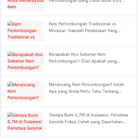
Perlombongan yang Lulus Audit ESG,
Mengurangkan Keletihan Pekerja &
Menahan Gempa Bumi?
Kem Perlombongan Tradisional vs
Modular: Kaedah Pembinaan Yang
Manakah Yang Menjimatkan Anda 12
Bulan?
Berapakah Kos Sebenar Kem
Perlombongan? (Dan Apakah yang
Termasuk dalam Penyelesaian Siap
Guna?)
Merancang Kem Perlombongan? Inilah
Apa yang Anda Perlu Tahu Tentang
Jenis, Reka Bentuk FIFO & Penghantaran
Siap Kunci
Gempa Bumi 6.7M di Sulawesi: Peristiwa
Seismik Fokus Cetek yang Diperlukan
daripada Kejuruteraan Perlindungan
Modular