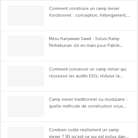
WELLCAMP
Comment construire un camp minier
fonctionnel : conception, hébergement,
bureaux et FAQ complète
Mess Karyawan Sawit : Solusi Kamp
Perkebunan clé en main pour Pabrik
Kelapa Sawit Indonésie
Comment concevoir un camp minier qui
réussisse les audits ESG, réduise la
fatigue des travailleurs et résiste aux
tremblements de terre ?
Camp minier traditionnel ou modulaire :
quelle méthode de construction vous
permet d’économiser 12 mois ?
Combien coûte réellement un camp
minier ? (Et qu'est-ce qui est inclus dans