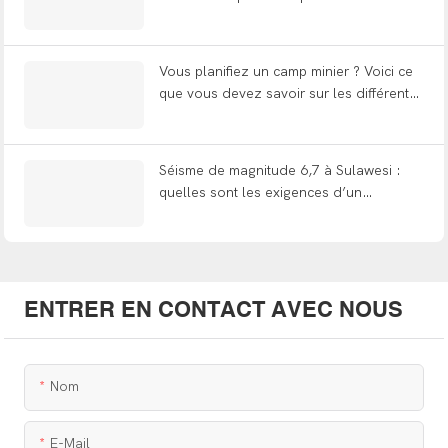
une solution clé en main ?)
Vous planifiez un camp minier ? Voici ce
que vous devez savoir sur les différents
types, la conception FIFO et la livraison
clé en main.
Séisme de magnitude 6,7 à Sulawesi :
quelles sont les exigences d’un
événement sismique superficiel en
matière d’ingénierie des abris
modulaires ?
ENTRER EN CONTACT AVEC NOUS
Nom
E-Mail