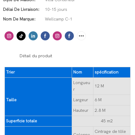
Délai De Livraison:
10-15 jours
Nom De Marque:
Wellcamp C-1
◆◆
Détail du produit
Trier
Nom
spécification
Longueu
12 M
r
Taille
Largeur
6 M
Hauteur
2.8 M
Superficie totale
45 m2
Cintrage de tôle
Colonne