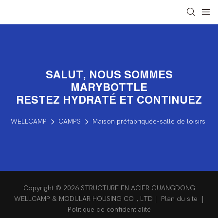
SALUT, NOUS SOMMES
MARYBOTTLE
RESTEZ HYDRATÉ ET CONTINUEZ
WELLCAMP
CAMPS
Maison préfabriquée-salle de loisirs
Copyright © 2026 STRUCTURE EN ACIER GUANGDONG
WELLCAMP & MODULAR HOUSING CO., LTD |
Plan du site
|
Politique de confidentialité