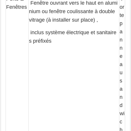
Fenêtre ouvrant vers le haut en alumi
Fenêtres
or
nium ou fenêtre coulissante à double
te
vitrage (à installer sur place)
,
p
a
inclus système électrique et sanitaire
n
s préfixés
n
e
a
u
s
a
n
d
wi
c
h