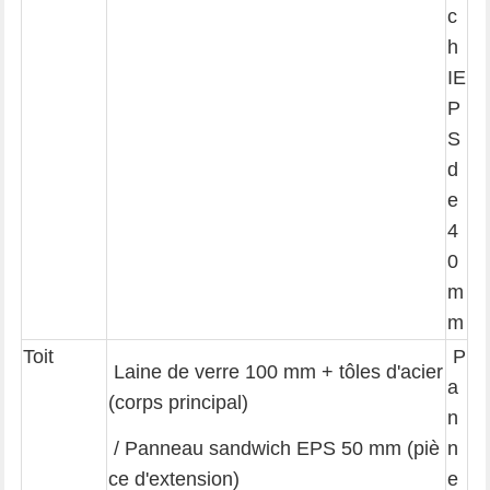
c
h
IE
P
S
d
e
4
0
m
m
Toit
P
Laine de verre 100 mm + tôles d'acier
a
(corps principal)
n
/ Panneau sandwich EPS 50 mm (piè
n
ce d'extension)
e