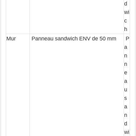
d
wi
c
h
Mur
Panneau sandwich ENV de 50 mm
P
a
n
n
e
a
u
s
a
n
d
wi