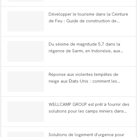
Développer le tourisme dans la Ceinture
de Feu : Guide de construction de
maisons de montagne et de cabanes à
pommes sur les pentes volcaniques
indonésiennes
Du séisme de magnitude 5,7 dans la
régence de Sarmi, en Indonésie, aux
infrastructures résilientes
Réponse aux violentes tempêtes de
neige aux États-Unis : comment les
logements conteneurisés contribuent aux
secours d’urgence
WELLCAMP GROUP est prêt à fournir des
solutions pour les camps miniers dans
les principales villes du Pérou !
Solutions de logement d'urgence pour