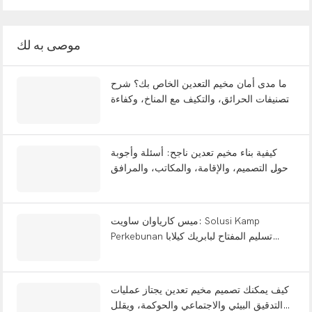
موصى به لك
ما مدى أمان مخيم التعدين الخاص بك؟ شرح
تصنيفات الحرائق، والتكيف مع المناخ، وكفاءة
الطاقة | ويل كامب
كيفية بناء مخيم تعدين ناجح: أسئلة وأجوبة
حول التصميم، والإقامة، والمكاتب، والمرافق
الكاملة
ميس كارياوان ساويت: Solusi Kamp
Perkebunan تسليم المفتاح لبابريك كيلابا
ساويت إندونيسيا
كيف يمكنك تصميم مخيم تعدين يجتاز عمليات
التدقيق البيئي والاجتماعي والحوكمة، ويقلل