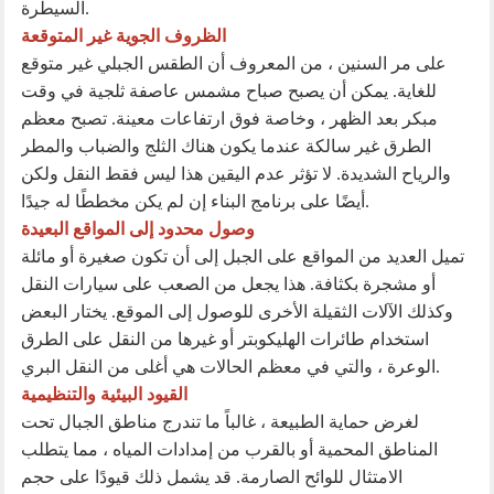
السيطرة.
الظروف الجوية غير المتوقعة
على مر السنين ، من المعروف أن الطقس الجبلي غير متوقع
للغاية. يمكن أن يصبح صباح مشمس عاصفة ثلجية في وقت
مبكر بعد الظهر ، وخاصة فوق ارتفاعات معينة. تصبح معظم
الطرق غير سالكة عندما يكون هناك الثلج والضباب والمطر
والرياح الشديدة. لا تؤثر عدم اليقين هذا ليس فقط النقل ولكن
أيضًا على برنامج البناء إن لم يكن مخططًا له جيدًا.
وصول محدود إلى المواقع البعيدة
تميل العديد من المواقع على الجبل إلى أن تكون صغيرة أو مائلة
أو مشجرة بكثافة. هذا يجعل من الصعب على سيارات النقل
وكذلك الآلات الثقيلة الأخرى للوصول إلى الموقع. يختار البعض
استخدام طائرات الهليكوبتر أو غيرها من النقل على الطرق
الوعرة ، والتي في معظم الحالات هي أغلى من النقل البري.
القيود البيئية والتنظيمية
لغرض حماية الطبيعة ، غالباً ما تندرج مناطق الجبال تحت
المناطق المحمية أو بالقرب من إمدادات المياه ، مما يتطلب
الامتثال للوائح الصارمة. قد يشمل ذلك قيودًا على حجم