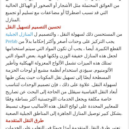
من العوائق المحتملة مثل الأشجار أو الصخور أو الهياكل الحالية
التي قد تسبب اضطرابًا أو مضاعفات مع تسليم أو تجميع
المنازل.
تحسين التصميم لتسهيل النقل
من المستحسن ذلك لسهولة النقل ، والتصميم ل
المنازل الجبلية
يجب التركيز على وحدات أصغر وأكثر إحكاما بدلاً من
Prefab
القطع الكبيرة. أيضا ، يجب أن تكون المواد التي سيتم استخدامها
لجعل هذه المنازل خفيفة الوزن ولكنها قوية. بعض المواد التي
تمتلك هذه الميزات تشمل الألواح المعزولة الهيكلية وتأطير
الألومنيوم. سيؤدي استخدام أنظمة مشبع أو لوحات الحزمة
المسطحة أيضًا إلى تسهيل نقل المكونات حيث يمكن طيها
لسهولة النقل. علاوة على ذلك ، فإن تصميم الوحدات لتناسب
أبعاد النقل القياسية سيقلل من الحاجة إلى البحث عن تصاريح
خاصة مكلفة ويجعل الخدمات اللوجستية أكثر بساطة وفقًا
للمعايير المحددة على لوائح النقل. هذه الأساليب سوف تبسيط
بشكل كبير توصيل المنازل الجاهزة إلى المناطق الجبلية الصعبة.
طرق النقل المتقدمة
تعتبر طرق النقل المتقدمة أمرًا حيويًا في التغلب على الخدمات