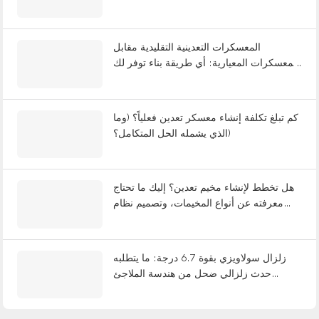
من إرهاق العمال، ويقاوم الزلازل؟
المعسكرات التعدينية التقليدية مقابل
المعسكرات المعيارية: أي طريقة بناء توفر لك
12 شهرًا؟
كم تبلغ تكلفة إنشاء معسكر تعدين فعلياً؟ (وما
الذي يشمله الحل المتكامل؟)
هل تخطط لإنشاء مخيم تعدين؟ إليك ما تحتاج
معرفته عن أنواع المخيمات، وتصميم نظام
التناوب، والتسليم المتكامل.
زلزال سولاويزي بقوة 6.7 درجة: ما يتطلبه
حدث زلزالي ضحل من هندسة الملاجئ
المعيارية