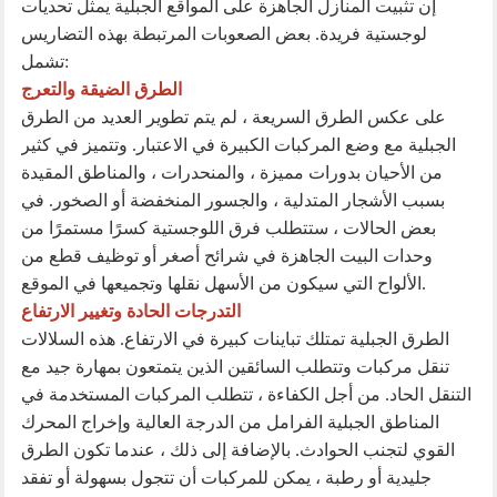
إن تثبيت المنازل الجاهزة على المواقع الجبلية يمثل تحديات
لوجستية فريدة. بعض الصعوبات المرتبطة بهذه التضاريس
تشمل:
الطرق الضيقة والتعرج
على عكس الطرق السريعة ، لم يتم تطوير العديد من الطرق
الجبلية مع وضع المركبات الكبيرة في الاعتبار. وتتميز في كثير
من الأحيان بدورات مميزة ، والمنحدرات ، والمناطق المقيدة
بسبب الأشجار المتدلية ، والجسور المنخفضة أو الصخور. في
بعض الحالات ، ستتطلب فرق اللوجستية كسرًا مستمرًا من
وحدات البيت الجاهزة في شرائح أصغر أو توظيف قطع من
الألواح التي سيكون من الأسهل نقلها وتجميعها في الموقع.
التدرجات الحادة وتغيير الارتفاع
الطرق الجبلية تمتلك تباينات كبيرة في الارتفاع. هذه السلالات
تنقل مركبات وتتطلب السائقين الذين يتمتعون بمهارة جيد مع
التنقل الحاد. من أجل الكفاءة ، تتطلب المركبات المستخدمة في
المناطق الجبلية الفرامل من الدرجة العالية وإخراج المحرك
القوي لتجنب الحوادث. بالإضافة إلى ذلك ، عندما تكون الطرق
جليدية أو رطبة ، يمكن للمركبات أن تتجول بسهولة أو تفقد