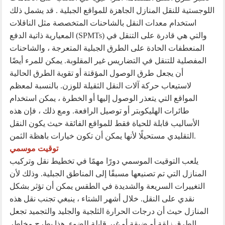
اللوجستية للنقل
المنازل الجاهزة للمواقع الجبلية
. قد يشمل ذلك
استخدام معدات النقل بالشاحنات المتخصصة مثل الناقلات
المعيارية ذاتية الدفع (SPMTs) والتي هي قادرة على التنقل في
المنعطفات الحادة على الطرق الجبلية المتعرجة ، والشاحنات
المفصلية للتنقل في التضاريس غير المقلوبة. يمكن للمرء أيضًا
أن يجعل طرق الوصول المؤقتة أو تقوية الطرق الحالية
لاستيعاب حركة آلات النقل الثقيلة للوزن. بالنسبة لمعظم
المواقع التي يتعذر الوصول إليها أو الخطرة ، يمكن استخدام
طائرات الهليكوبتر أو توصيل الرافعة. ومع ذلك ، فإن هذه
الأساليب قابلة للحياة فقط للمواقع الفائقة حيث يكون النقل
التقليدي مستحيلًا لأنها يمكن أن تكون خيارات باهظة الثمن.
توقيت موسمي
يلعب التوقيت الموسمي دورًا مهمًا في تخطيط نقل وتركيب
المنازل التي تم تصنيعها مسبقًا إلى المناطق الجبلية. وذلك لأن
التغييرات السريعة والشديدة في الطقس يمكن أن تؤثر بشكل
نقدي على النقل. خلال أشهر الشتاء ، ينبغي تجنب نقل هذه
المنازل حيث أن درجات الحرارة الثلجية والجليد والتجميد تجعل
الطرق زلقة أو ضيقة أو غير قابلة للضوء. هذا يطرح مخاطر