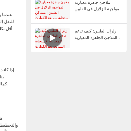
ملاجئ جاهزة معيارية
لمواجهة الزلازل في الفلبين
عندما ي
| مساكن استجابة سريعة
للنقل إل
للكوارث 2026
أقل تكل
زلزال الفلبين: كيف تدعم
الملاجئ الجاهزة المعيارية
الاستجابة السريعة بعد
الكوارث
بن
كماليات. الحاويات مستطيلة ويمكن تزويدها بنوافذ كبيرة مع بعض اللحام لتعزيز الإطار، مما يفسح المجال بشكل طبيعي لجمالية التصميم الحديث.
هن
والتخطيط ا