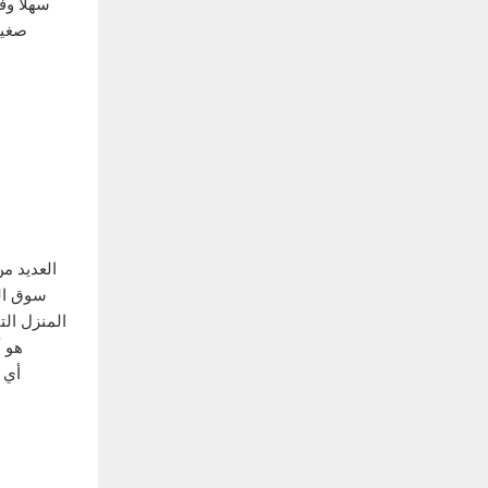
سهلاً و
صغير
العديد م
سوق الع
المنزل ال
تكديسها فوق بعضها البعض للسكن متعدد المستويات، أو ملحومة معًا لمستوى معيشة واحد.