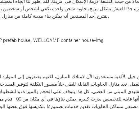
فعالاً من حيث التكلفة لأزمة الإسكان في أمريكا. لقد أظهر لنا اتجاه الم
ة جدًا للعيش بشكل مريح. حاوية شحن واحدة تكفي لشخص أو شخصين با
يقترح أحد المصنعين أنه يمكن بناء مدينة كاملة من منازل الحاويات القابلة للطي في سبعة أيام فقط بطاقم مكون من 3 رجال.
ن جيل الألفية مستعدون الآن لامتلاك المنازل، لكنهم يفتقرون إلى الموارد
مل. تعد منازل الحاويات القابلة للطي حلاً ميسور التكلفة لتوفير المساحة ا
تقليدي المبني من العصي. كل هذا يتوقف على الحجم والميزات والتشطيبا
 Mأي
مصنعي مساكن الحاويات
تقديم خدمات تصميم