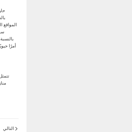
حاو
بال
المواقع ا
سيك
بالنسبة 
أمرًا حي
تتمثل
مناز
التالي