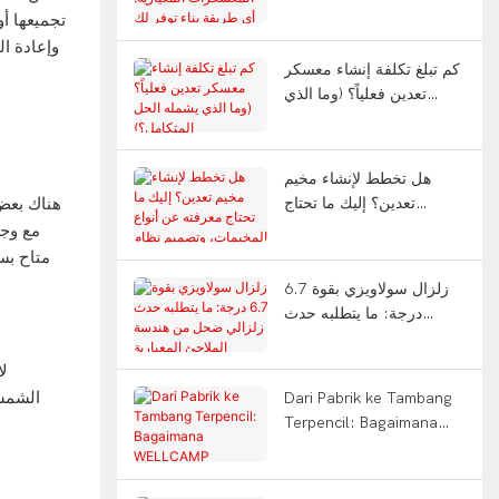
المعيارية: أي طريقة بناء
تجميعها أ
توفر لك 12 شهرًا؟
وإعادة ال
كم تبلغ تكلفة إنشاء معسكر
تعدين فعلياً؟ (وما الذي
يشمله الحل المتكامل؟)
هل تخطط لإنشاء مخيم
هناك بعض 
تعدين؟ إليك ما تحتاج
معرفته عن أنواع المخيمات،
مع وجود أرقام 
وتصميم نظام التناوب،
متاح بس
والتسليم المتكامل.
زلزال سولاويزي بقوة 6.7
درجة: ما يتطلبه حدث
زلزالي ضحل من هندسة
الملاجئ المعيارية
لا
الشمسي
Dari Pabrik ke Tambang
Terpencil: Bagaimana
WELLCAMP Mengirimkan
Solusi Kamp Detachable
Turnkey di DR الكونغو