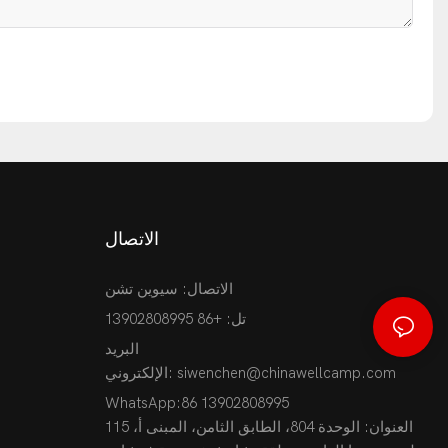
الاتصال
الاتصال: سيوين تشن
تل: +86 13902808995
البريد
siwenchen@chinawellcamp.com
الإلكتروني:
WhatsApp:86 13902808995
العنوان: الوحدة 804، الطابق الثامن، المبنى أ، 115