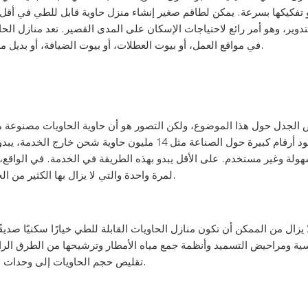
و تفكيكها بسرعة. يمكن لطاقم صغير إنشاء منزل حاوية قابل للطي في أقل
تدوير، وهو أمر رائع لاحتياجات الإسكان على المدى القصير. تعد منازل الحاوي
في مواقع العمل، أو بيوت العطلات، أو بيوت الضيافة، أو بديل معاصر لـ "سقيفة الرجل" أو كهف الرجل، أو حل فعال لأي أزمة سكن.
الجدل حول هذا الموضوع، ولكن التصور هو أن حاوية الحاويات مصنوعة من 
كبيرة حول الصناعة مثل 14 مليون حاوية شحن خارج الخدمة، يبدو الأمر كذلك بالتأكيد
هولة وغير مستخدم. على الأقل يبدو بهذه الطريقة في الخدمة. في الواقع،
لمرة واحدة والتي لا يزال بها الكثير من الحياة. لا يتم تصنيعها عادةً من حاويات الشحن التي تم إيقاف تشغيلها.
 يزال من الممكن أن تكون منازل الحاويات القابلة للطي خيارًا سكنيًا صديقًا 
ة ومراحيض التسميد وأنظمة جمع مياه الأمطار وترشيحها من الطرق الرائعة
تقليص حجم الحاويات إلى وحدات سكنية صغيرة، مما يقلل بشكل طبيعي من بصمة المنزل على البيئة.