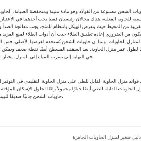
يات الشحن مصنوعة من الفولاذ وهو مادة متينة ومنخفضة الصيانة. الحاوي
نسبة للحاوية الفعلية، هناك مجالان رئيسيان فقط يجب أخذهما في الاعتبا
لقريبة من المحيط حيث يتعرض الهيكل بانتظام للملح. يجب معالجة الصدأ وتقو
ون من الضروري إعادة تطبيق الطلاء حيث أن أدوات الطلاء لمنع المزيد من
لمنازل الحاويات. وبما أن حاويات الشحن تُستخدم لغرضها الأصلي، فمن الم
ويًا لطول عمر منزل الحاوية. يعد السقف المسطح أيضًا نقطة ضعف ويمك
في النهاية إلى تسرب المياه إلى المنزل. يختار العديد من شركات البناء والسكان إضافة سقف ثانوي لحاوية الشحن.
 فوائد منزل الحاوية القابل للطي على منزل الحاوية التقليدي في التوفير ال
ل الحاويات القابلة للطي أيضًا خيارًا محمولاً رائعًا لحلول الإسكان المؤ
حاويات الشحن جانبًا صديقًا للبيئة من خلال إعادة استخدام حاويات الشحن القديمة في منازل جديدة.
دليل صغير لمنزل الحاويات الجاهزة