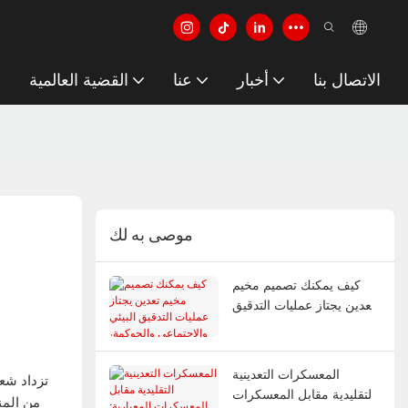
الاتصال بنا
أخبار
عنا
القضية العالمية
موصى به لك
كيف يمكنك تصميم مخيم
تعدين يجتاز عمليات التدقيق
البيئي والاجتماعي والحوكمة،
ويقلل من إرهاق العمال،
ويقاوم الزلازل؟
المعسكرات التعدينية
تزداد شعب
التقليدية مقابل المعسكرات
من المن