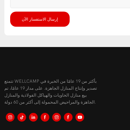
إرسال الاستفسار الآن
تتمتع WELLCAMP بأكثر من 19 عامًا من الخبرة في
تصدير وإنتاج المنازل الجاهزة. على مدار 19 عامًا، تم
بيع منازل الحاويات والهياكل الفولاذية والمنازل
الجاهزة والمراحيض المحمولة إلى أكثر من 60 دولة.