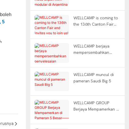
kem modular di
Argentina
 boleh
WELLCAMP is coming to
 5
the 136th Canton Fair
and invites you to join
us!
,
WELLCAMP berjaya
mempersembahkan
penyelesaian bangunan
modularnya yang inovatif
di pameran Big 5 di Arab
WELLCAMP muncul di
Saudi！
pameran Saudi Big 5
WELLCAMP GROUP
Berjaya Mempamerkan di
Pameran 5 Besar——
Dubai
erusnya