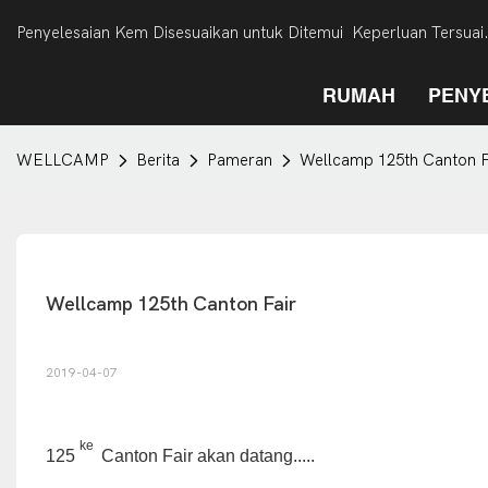
Penyelesaian Kem Disesuaikan untuk Ditemui Keperluan Tersuai
RUMAH
PENY
WELLCAMP
Berita
Pameran
Wellcamp 125th Canton F
Wellcamp 125th Canton Fair
2019-04-07
ke
125
Canton Fair akan datang.....