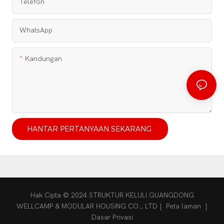
Telefon
WhatsApp
Kandungan
HANTAR PERTANYAAN SEKARANG.
Hak Cipta © 2024 STRUKTUR KELULI GUANGDONG
WELLCAMP & MODULAR HOUSING CO., LTD |
Peta laman
|
Dasar Privasi