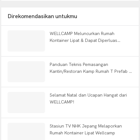
Direkomendasikan untukmu
WELLCAMP Meluncurkan Rumah
Kontainer Lipat & Dapat Diperluas
dengan Pemasangan Cepat di Pameran
Global, Satu Dekade Setelah Berawal
dari Bengkel Kecil
Panduan Teknis Pemasangan
Kantin/Restoran Kamp Rumah T Prefab –
Solusi Bangunan Kamp Prefabrikasi
WELLCAMP
Selamat Natal dan Ucapan Hangat dari
WELLCAMP!
Stasiun TV NHK Jepang Melaporkan
Rumah Kontainer Lipat Wellcamp