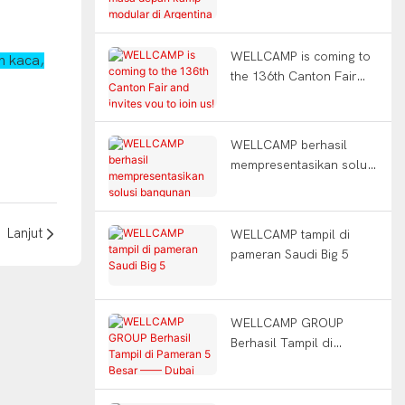
kamp modular di
Argentina
WELLCAMP is coming to
h kaca,
the 136th Canton Fair
and invites you to join
us!
WELLCAMP berhasil
mempresentasikan solusi
bangunan modular
inovatifnya di pameran
Big 5 di Arab Saudi！
Lanjut
WELLCAMP tampil di
pameran Saudi Big 5
WELLCAMP GROUP
Berhasil Tampil di
Pameran 5 Besar ——
Dubai