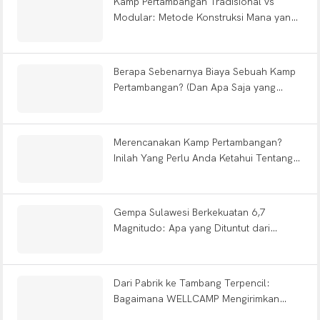
Kamp Pertambangan Tradisional vs
Modular: Metode Konstruksi Mana yang
Menghemat Waktu Anda Hingga 12
Bulan?
Berapa Sebenarnya Biaya Sebuah Kamp
Pertambangan? (Dan Apa Saja yang
Termasuk dalam Solusi Siap Pakai?)
Merencanakan Kamp Pertambangan?
Inilah Yang Perlu Anda Ketahui Tentang
Jenis-Jenisnya, Desain FIFO &
Pengiriman Siap Pakai
Gempa Sulawesi Berkekuatan 6,7
Magnitudo: Apa yang Dituntut dari
Rekayasa Tempat Perlindungan Modular
untuk Peristiwa Seismik Berfokus Dangkal
Dari Pabrik ke Tambang Terpencil:
Bagaimana WELLCAMP Mengirimkan
Solusi Kamp Detachable Turnkey di DR