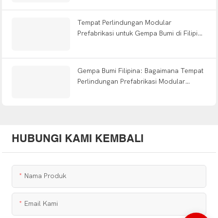
Kongo
Tempat Perlindungan Modular
Prefabrikasi untuk Gempa Bumi di Filipina
| Perumahan Tanggap Bencana Cepat
2026
Gempa Bumi Filipina: Bagaimana Tempat
Perlindungan Prefabrikasi Modular
Mendukung Respons Cepat Pasca
Bencana
HUBUNGI KAMI KEMBALI
Nama Produk
Email Kami