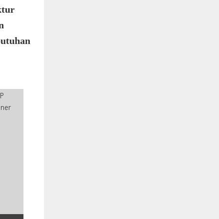
ktur
n
butuhan