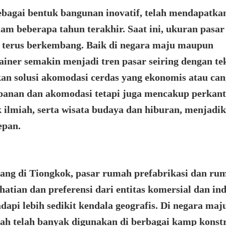
agai bentuk bangunan inovatif, telah mendapatka
lam beberapa tahun terakhir. Saat ini, ukuran pasar
 terus berkembang. Baik di negara maju maupun
ner semakin menjadi tren pasar seiring dengan te
n solusi akomodasi cerdas yang ekonomis atau cang
panan dan akomodasi tetapi juga mencakup perkant
ik ilmiah, serta wisata budaya dan hiburan, menjadi
epan.
ng di Tiongkok, pasar rumah prefabrikasi dan ru
atian dan preferensi dari entitas komersial dan in
dapi lebih sedikit kendala geografis. Di negara maj
h telah banyak digunakan di berbagai kamp konstr