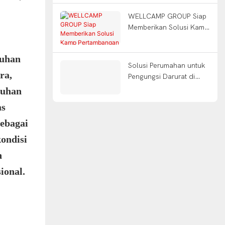
Darurat
WELLCAMP GROUP Siap
Memberikan Solusi Kamp
Pertambangan di Kota-
kota Besar di Peru!
tuhan
Solusi Perumahan untuk
ra,
Pengungsi Darurat di
Kamp-Kamp Pengungsi
luhan
Indonesia-Aceh yang
as
Terancam Banjir
sebagai
ondisi
n
ional.