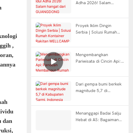
Adha 2026! Salam
n
hangat dari
GUANGDONG
WELLCAMP GROUP
Proyek Iklim Dingin
Serbia | Solusi Rumah
knologi
Kontainer Rakitan
gih ,
WELLCAMP
oran,
Mengembangkan
Pariwisata di Cincin Api:
kannya
Panduan Membangun
Rumah Gunung & Kabin
Apel di Lereng Gunung
Dari gempa bumi berkek
Berapi Indonesia
magnitude 5,7 di
Kabupaten Sarmi,
mah
Indonesia hingga
Infrastruktur Tangguh.
dividu
Menanggapi Badai Salju
Hebat di AS: Bagaimana
u dan
Perumahan Kontainer
uksi,
Mendukung Bantuan