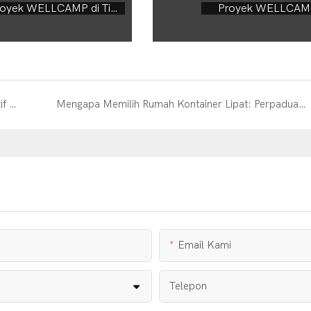
Proyek WELLCAMP di Timur Tengah
Posisi WELLCAMP dan keunggulan kompetitif dalam industri rumah prefaab
Mengapa Memilih Rumah Kontainer Lipat: Perpaduan Sempurna antara Fleksibilitas dan Keberlanjutan
Email Kami
Telepon